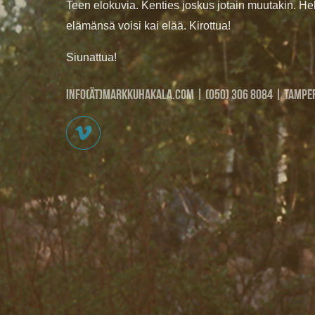
Teen elokuvia. Kenties joskus jotain muutakin. H
elämänsä voisi kai elää. Kirottua!
Siunattua!
info(ät)markkuhakala.com | (050) 306 8084 | Tampe