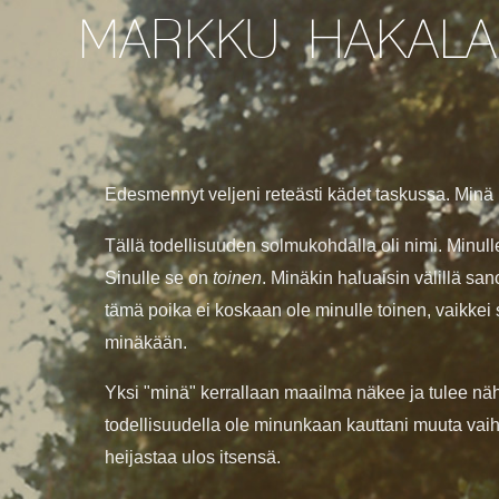
MARKKU HAKALA
Edesmennyt veljeni reteästi kädet taskussa. Minä 
Tällä todellisuuden solmukohdalla oli nimi. Minulle
Sinulle se on
toinen
. Minäkin haluaisin välillä sano
tämä poika ei koskaan ole minulle toinen, vaikkei
minäkään.
Yksi "minä" kerrallaan maailma näkee ja tulee nä
todellisuudella ole minunkaan kauttani muuta vai
heijastaa ulos itsensä.