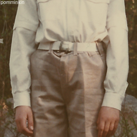
elpomminkin
re