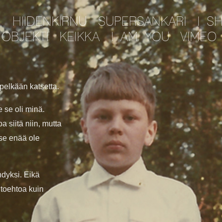
HIIDENKIRNU
SUPERSANKARI
I S
OBJEKTI
KEIKKA
I AM YOU
VIMEO
pelkään katsetta.
 se oli minä.
a siitä niin, mutta
 se enää ole
hdyksi. Eikä
htoehtoa kuin